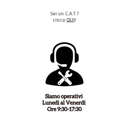
Sei un C.A.T.?
clicca
QUI
!