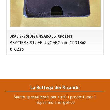
BRACIERE STUFE UNGARO cod CP01348
BRACIERE
STUFE
UNGARO
cod CP01348
62
€
,90
La Bottega dei Ricambi
Siamo specializzati per tutti i prodotti per il
risparmio energetico