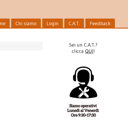
me
Chi siamo
Login
C.A.T.
Feedback
Sei un C.A.T.?
clicca
QUI
!