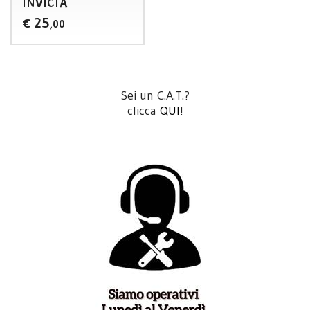
INVICTA
25
€
,00
Sei un C.A.T.?
clicca
QUI
!