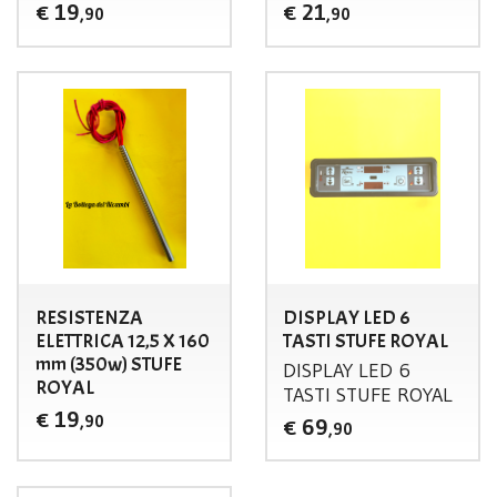
19
21
€
€
,90
,90
RESISTENZA
DISPLAY LED 6
ELETTRICA 12,5 X 160
TASTI STUFE ROYAL
mm (350w) STUFE
DISPLAY
LED
6
ROYAL
TASTI
STUFE
ROYAL
19
€
,90
69
€
,90