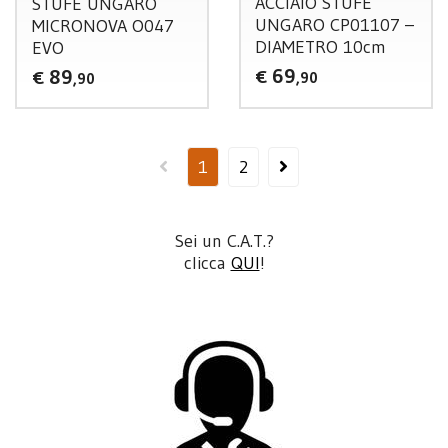
ACCIAIO
STUFE
STUFE
UNGARO
UNGARO
CP01107 –
MICRONOVA
O047
DIAMETRO
10cm
EVO
69
89
€
€
,90
,90
1
2
Sei un C.A.T.?
clicca
QUI
!