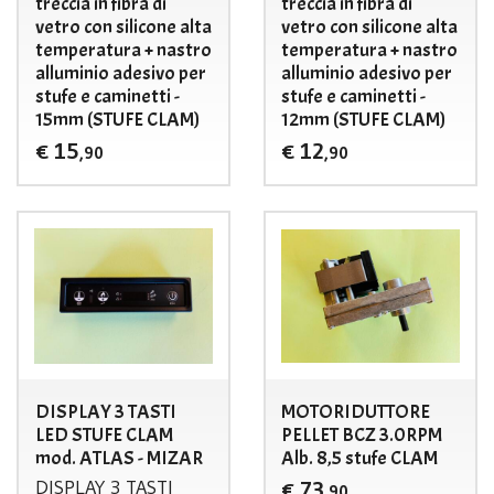
treccia in fibra di
treccia in fibra di
vetro con silicone alta
vetro con silicone alta
temperatura + nastro
temperatura + nastro
alluminio adesivo per
alluminio adesivo per
stufe e caminetti -
stufe e caminetti -
15mm (STUFE CLAM)
12mm (STUFE CLAM)
15
12
€
€
,90
,90
DISPLAY 3 TASTI
MOTORIDUTTORE
LED STUFE CLAM
PELLET BCZ 3.0RPM
mod. ATLAS - MIZAR
Alb. 8,5 stufe CLAM
DISPLAY
3
TASTI
73
€
,90