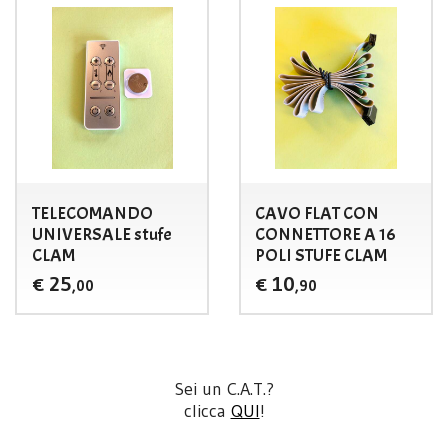
TELECOMANDO
CAVO FLAT CON
UNIVERSALE stufe
CONNETTORE A 16
CLAM
POLI STUFE CLAM
25
10
€
€
,00
,90
Sei un C.A.T.?
clicca
QUI
!