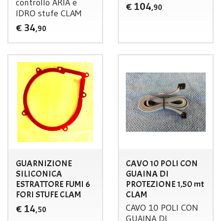
controllo
ARIA
e
104
€
,90
IDRO
stufe
CLAM
34
€
,90
GUARNIZIONE
CAVO 10 POLI CON
SILICONICA
GUAINA DI
ESTRATTORE FUMI 6
PROTEZIONE 1,50 mt
FORI STUFE CLAM
CLAM
CAVO
10
POLI
CON
14
€
,50
GUAINA
DI