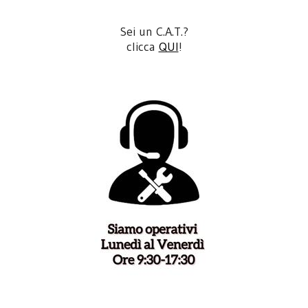
Sei un C.A.T.?
clicca
QUI
!