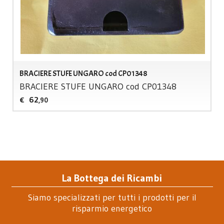
BRACIERE STUFE UNGARO cod CP01348
BRACIERE
STUFE
UNGARO
cod CP01348
62
€
,90
La Bottega dei Ricambi
Siamo specializzati per tutti i prodotti per il
risparmio energetico