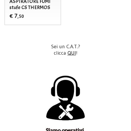
ASPIRATORE FUMI
stufe CS THERMOS
7
€
,50
Sei un C.A.T.?
clicca
QUI
!