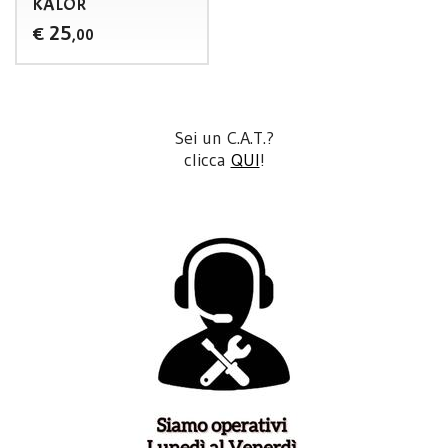
KALOR
25
€
,00
Sei un C.A.T.?
clicca
QUI
!