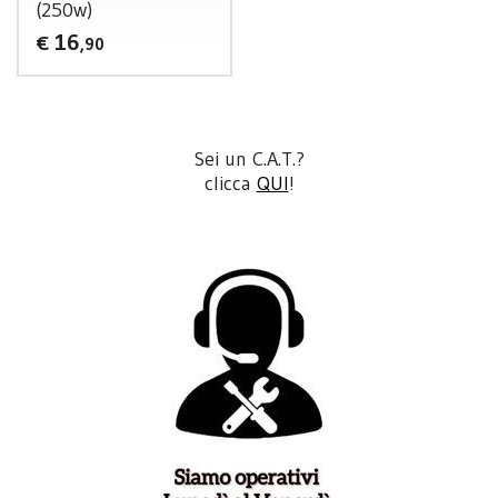
(250w)
16
€
,90
Sei un C.A.T.?
clicca
QUI
!