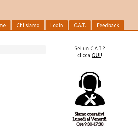
me
Chi siamo
Login
C.A.T.
Feedback
Sei un C.A.T.?
clicca
QUI
!