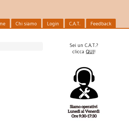
me
Chi siamo
Login
C.A.T.
Feedback
Sei un C.A.T.?
clicca
QUI
!