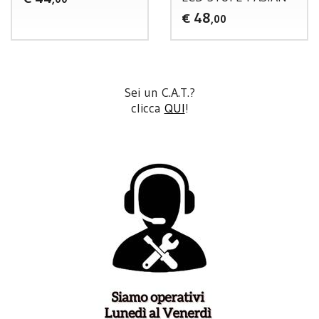
48
€
,00
Sei un C.A.T.?
clicca
QUI
!