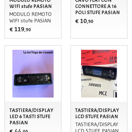
MODULO REMOTO
CAVO FLAT CON
WIFI stufe PASIAN
CONNETTORE A 16
POLI STUFE PASIAN
MODULO
REMOTO
WIFI
stufe
PASIAN
10
€
,90
119
€
,90
TASTIERA/DISPLAY
TASTIERA/DISPLAY
LED 6 TASTI STUFE
LCD STUFE PASIAN
PASIAN
TASTIERA
/
DISPLAY
44
LCD
STUFE
PASIAN
€
,00