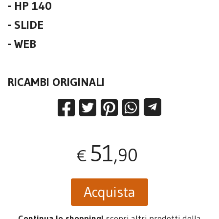
- HP 140
- SLIDE
- WEB
RICAMBI ORIGINALI
51
,90
€
Acquista
Continua lo shopping!
scopri altri prodotti della