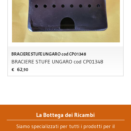
BRACIERE STUFE UNGARO cod CP01348
BRACIERE
STUFE
UNGARO
cod CP01348
62
€
,90
La Bottega dei Ricambi
Siamo specializzati per tutti i prodotti per il