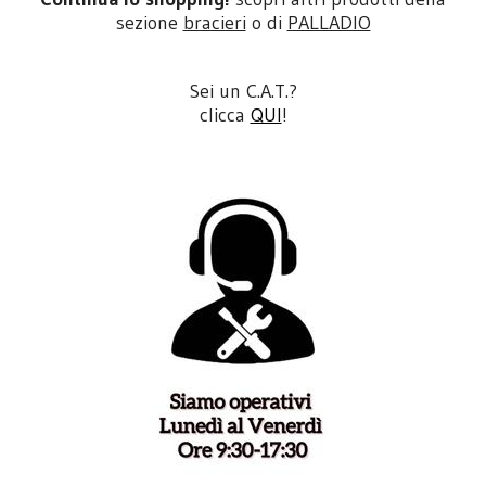
sezione
bracieri
o di
PALLADIO
Sei un C.A.T.?
clicca
QUI
!