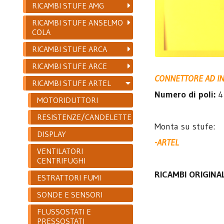
RICAMBI STUFE AMG
RICAMBI STUFE ANSELMO
COLA
RICAMBI STUFE ARCA
RICAMBI STUFE ARCE
CONNETTORE AD IN
RICAMBI STUFE ARTEL
Numero di poli:
4
MOTORIDUTTORI
RESISTENZE/CANDELETTE
Monta su stufe:
DISPLAY
-ARTEL
VENTILATORI
CENTRIFUGHI
RICAMBI ORIGINAL
ESTRATTORI FUMI
SONDE E SENSORI
FLUSSOSTATI E
PRESSOSTATI