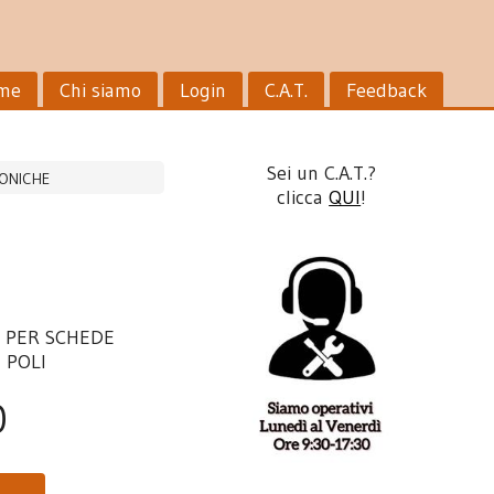
me
Chi siamo
Login
C.A.T.
Feedback
Sei un C.A.T.?
RONICHE
clicca
QUI
!
O
PER
SCHEDE
4
POLI
0