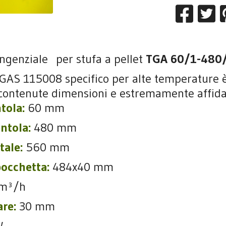
angenziale per stufa a pellet
TGA 60/1-48
GAS 115008 specifico per alte temperature 
i contenute dimensioni e estremamente affida
tola:
60 mm
ntola:
480 mm
tale:
560 mm
occhetta:
484x40 mm
m³/h
are:
30 mm
W