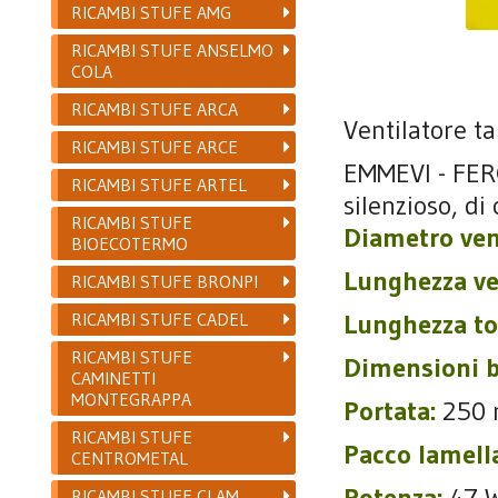
RICAMBI STUFE AMG
RICAMBI STUFE ANSELMO
COLA
RICAMBI STUFE ARCA
Ventilatore t
RICAMBI STUFE ARCE
EMMEVI - FER
RICAMBI STUFE ARTEL
silenzioso, d
RICAMBI STUFE
Diametro ven
BIOECOTERMO
Lunghezza ve
RICAMBI STUFE BRONPI
RICAMBI STUFE CADEL
Lunghezza to
RICAMBI STUFE
Dimensioni b
CAMINETTI
MONTEGRAPPA
Portata:
250 
RICAMBI STUFE
Pacco lamell
CENTROMETAL
Potenza:
47 
RICAMBI STUFE CLAM