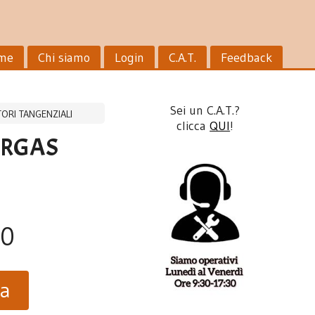
me
Chi siamo
Login
C.A.T.
Feedback
Sei un C.A.T.?
TORI TANGENZIALI
clicca
QUI
!
ERGAS
90
ta