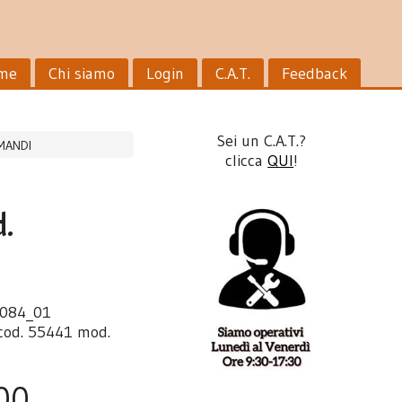
me
Chi siamo
Login
C.A.T.
Feedback
Sei un C.A.T.?
MANDI
clicca
QUI
!
.
084_01
cod. 55441 mod.
00