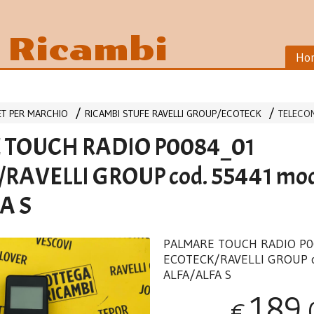
i Ricambi
Ho
LET PER MARCHIO
RICAMBI STUFE RAVELLI GROUP/ECOTECK
TELECO
 TOUCH RADIO P0084_01
RAVELLI GROUP cod. 55441 mod
A S
PALMARE
TOUCH
RADIO
P0
ECOTECK
/
RAVELLI
GROUP
ALFA
/
ALFA
S
189
,
€