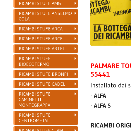
RICAMBI STUFE AMG
RICAMBI STUFE ANSELMO
COLA
RICAMBI STUFE ARCA
RICAMBI STUFE ARCE
RICAMBI STUFE ARTEL
RICAMBI STUFE
BIOECOTERMO
PALMARE TO
55441
RICAMBI STUFE BRONPI
RICAMBI STUFE CADEL
Installato dai 
RICAMBI STUFE
- ALFA
CAMINETTI
MONTEGRAPPA
- ALFA S
RICAMBI STUFE
CENTROMETAL
RICAMBI ORIG
RICAMBI STUFE CLAM