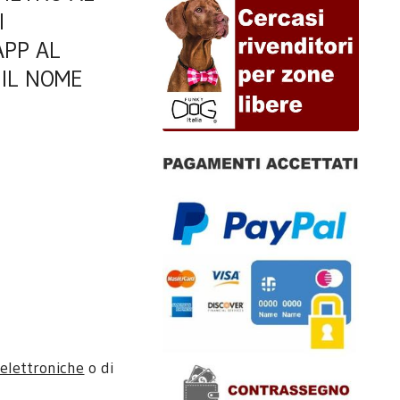
I
APP AL
 IL NOME
elettroniche
o di