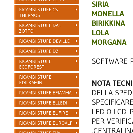
SIRIA
RICAMBI STUFE CS
MONELLA
THERMOS
BIRIKKINA
RICAMBI STUFE DAL
ZOTTO
LOLA
MORGANA
RICAMBI STUFE DEVILLE
RICAMBI STUFE DZ
SOFTWARE 
RICAMBI STUFE
ECOFOREST
RICAMBI STUFE
NOTA TECNI
EDILKAMIN
DELLA SPED
RICAMBI STUFE EFIAMMA
SPECIFICARE
RICAMBI STUFE ELLEDI
LED O LCD. 
RICAMBI STUFE EL.FIRE
PER VERIFI
RICAMBI STUFE EUROALPI
,CENTRALIN
RICAMBI STUFE EVA