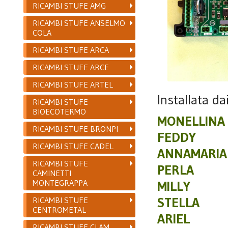
RICAMBI STUFE AMG
RICAMBI STUFE ANSELMO
COLA
RICAMBI STUFE ARCA
RICAMBI STUFE ARCE
RICAMBI STUFE ARTEL
Installata da
RICAMBI STUFE
BIOECOTERMO
MONELLINA
RICAMBI STUFE BRONPI
FEDDY
RICAMBI STUFE CADEL
ANNAMARIA
RICAMBI STUFE
PERLA
CAMINETTI
MONTEGRAPPA
MILLY
STELLA
RICAMBI STUFE
CENTROMETAL
ARIEL
RICAMBI STUFE CLAM