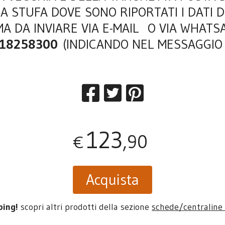
A STUFA DOVE SONO RIPORTATI I DATI D
MA DA INVIARE VIA E-MAIL O VIA WHATS
518258300
(INDICANDO NEL MESSAGGIO
123
,90
€
Acquista
ping!
scopri altri prodotti della sezione
schede/centraline 