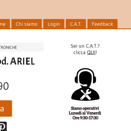
me
Chi siamo
Login
C.A.T.
Feedback
Sei un C.A.T.?
TRONICHE
clicca
QUI
!
d. ARIEL
90
ta