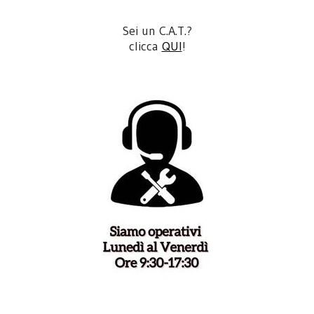
Sei un C.A.T.?
clicca
QUI
!