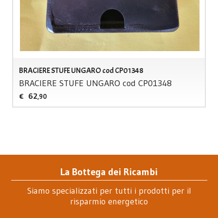
BRACIERE STUFE UNGARO cod CP01348
BRACIERE
STUFE
UNGARO
cod CP01348
62
€
,90
La Bottega dei Ricambi
Siamo specializzati per tutti i prodotti per il
risparmio energetico