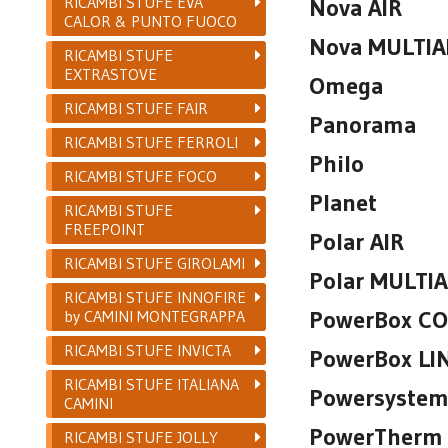
RICAMBI STUFE EVA
Nova AIR
CALOR & PUNTO FUOCO
Nova MULTIA
RICAMBI STUFE
EXTRASTOVE
Omega
RICAMBI STUFE FAIR
Panorama
RICAMBI STUFE FERROLI
Philo
RICAMBI STUFE FOCO
Planet
RICAMBI STUFE
FREEPOINT
Polar AIR
RICAMBI STUFE GIROLAMI
Polar MULTIA
RICAMBI STUFE INNOFIRE
PowerBox C
by CAMINI MONTEGRAPPA
RICAMBI STUFE INVICTA
PowerBox LI
RICAMBI STUFE ITALIANA
Powersyste
CAMINI
PowerTherm
RICAMBI STUFE JOLLY