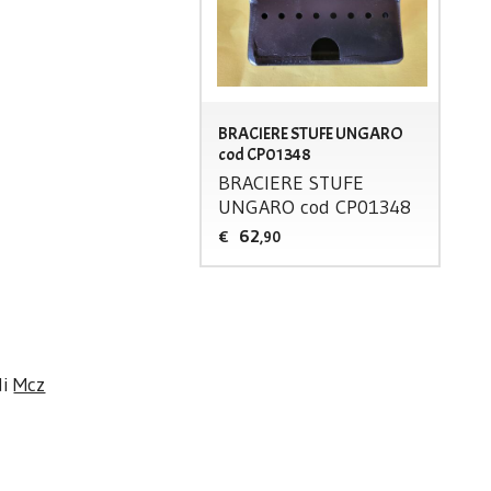
BRACIERE STUFE UNGARO
cod CP01348
BRACIERE
STUFE
UNGARO
cod CP01348
62
€
,90
di
Mcz