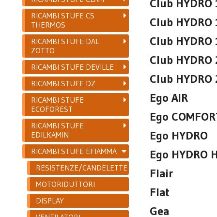
Club HYDRO 
RICAMBI STUFE CS
Club HYDRO 1
THERMOS
Club HYDRO 
RICAMBI STUFE DAL
ZOTTO
Club HYDRO 
RICAMBI STUFE DEVILLE
Club HYDRO 2
RICAMBI STUFE DZ
Ego AIR
RICAMBI STUFE
ECOFOREST
Ego COMFOR
RICAMBI STUFE
Ego HYDRO
EDILKAMIN
RICAMBI STUFE EFIAMMA
Ego HYDRO Hi
RESISTENZE/CANDELETTE
Flair
MOTORIDUTTORI
Flat
DISPLAY
Gea
VENTILATORI