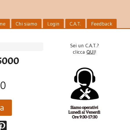
me
Chi siamo
Login
C.A.T.
Feedback
Sei un C.A.T.?
clicca
QUI
!
5000
90
ta