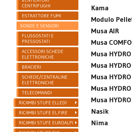
CENTRIFUGHI
Kama
ESTRATTORE FUMI
Modulo Pelle
SONDE E SENSORI
Musa AIR
FLUSSOSTATI E
Musa COMFO
PRESSOSTATI
ACCESSORI SCHEDE
Musa HYDRO
ELETTRONICHE
Musa HYDRO 
BRACIERI
Musa HYDRO 1
SCHEDE/CENTRALINE
ELETTRONICHE
Musa HYDRO
TELECOMANDI
Musa HYDRO 2
RICAMBI STUFE ELLEDI
Nasik
RICAMBI STUFE EL.FIRE
Nima
RICAMBI STUFE EUROALPI