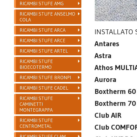
RICAMBI STUFE AMG
RICAMBI STUFE ANSELMO
COLA
RICAMBI STUFE ARCA
INSTALLATO 
RICAMBI STUFE ARCE
Antares
RICAMBI STUFE ARTEL
Astra
RICAMBI STUFE
Athos MULTI
BIOECOTERMO
RICAMBI STUFE BRONPI
Aurora
RICAMBI STUFE CADEL
Boxtherm 60 
RICAMBI STUFE
Boxtherm 70 
CAMINETTI
MONTEGRAPPA
Club AIR
RICAMBI STUFE
Club COMFOR
CENTROMETAL
RICAMBI STUFE CLAM