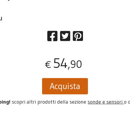
I
54
,90
€
Acquista
ping!
scopri altri prodotti della sezione
sonde e sensori
o 