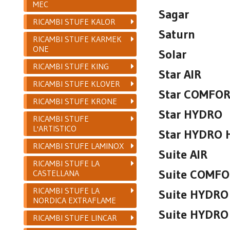
MEC
Sagar
RICAMBI STUFE KALOR
Saturn
RICAMBI STUFE KARMEK
ONE
Solar
RICAMBI STUFE KING
Star AIR
RICAMBI STUFE KLOVER
Star COMFOR
RICAMBI STUFE KRONE
Star HYDRO
RICAMBI STUFE
L'ARTISTICO
Star HYDRO H
RICAMBI STUFE LAMINOX
Suite AIR
RICAMBI STUFE LA
Suite COMFO
CASTELLANA
RICAMBI STUFE LA
Suite HYDRO
NORDICA EXTRAFLAME
Suite HYDRO 
RICAMBI STUFE LINCAR