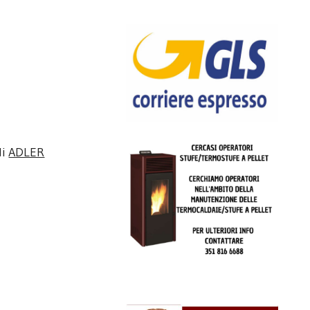
di
ADLER