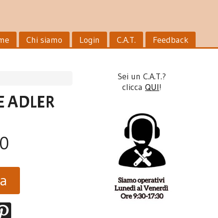
me
Chi siamo
Login
C.A.T.
Feedback
Sei un C.A.T.?
clicca
QUI
!
E ADLER
90
ta