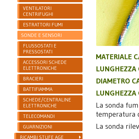
VENTILATORI
CENTRIFUGHI
ESTRATTORI FUMI
SONDE E SENSORI
FLUSSOSTATI E
PRESSOSTATI
MATERIALE C
ACCESSORI SCHEDE
LUNGHEZZA 
ELETTRONICHE
BRACIERI
DIAMETRO C
BATTIFIAMMA
LUNGHEZZA 
SCHEDE/CENTRALINE
La sonda fumi 
ELETTRONICHE
temperatura d
TELECOMANDI
La sonda rile
GUARNIZIONI
RICAMBI STUFE AGE