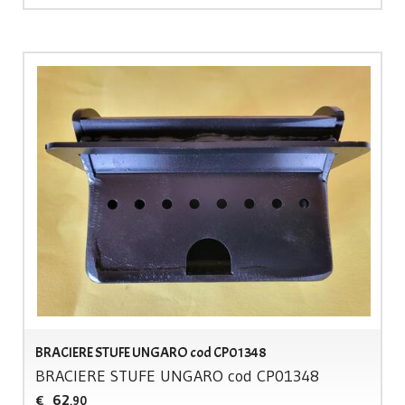
BRACIERE STUFE UNGARO cod CP01348
BRACIERE
STUFE
UNGARO
cod CP01348
62
€
,90